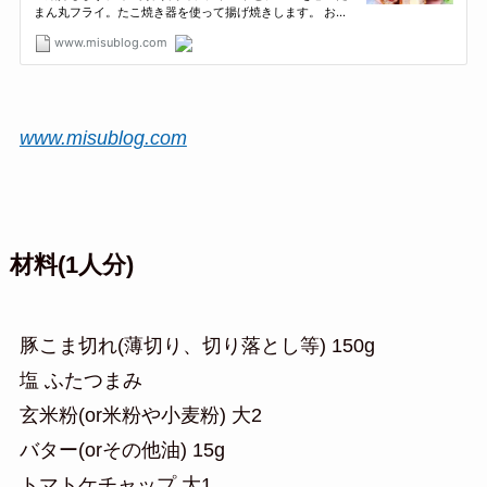
www.misublog.com
材料(1人分)
豚こま切れ(薄切り、切り落とし等) 150g
塩 ふたつまみ
玄米粉(or米粉や小麦粉) 大2
バター(orその他油) 15g
トマトケチャップ 大1