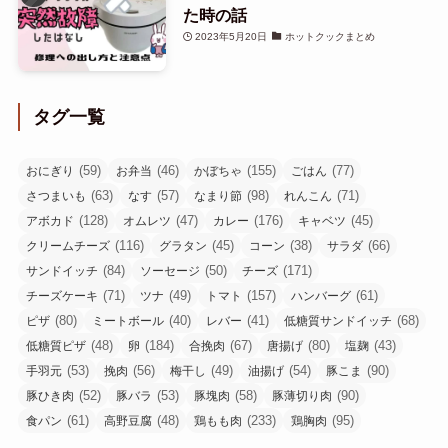
た時の話
2023年5月20日
ホットクックまとめ
タグ一覧
(59)
(46)
(155)
(77)
おにぎり
お弁当
かぼちゃ
ごはん
(63)
(57)
(98)
(71)
さつまいも
なす
なまり節
れんこん
(128)
(47)
(176)
(45)
アボカド
オムレツ
カレー
キャベツ
(116)
(45)
(38)
(66)
クリームチーズ
グラタン
コーン
サラダ
(84)
(50)
(171)
サンドイッチ
ソーセージ
チーズ
(71)
(49)
(157)
(61)
チーズケーキ
ツナ
トマト
ハンバーグ
(80)
(40)
(41)
(68)
ピザ
ミートボール
レバー
低糖質サンドイッチ
(48)
(184)
(67)
(80)
(43)
低糖質ピザ
卵
合挽肉
唐揚げ
塩麹
(53)
(56)
(49)
(54)
(90)
手羽元
挽肉
梅干し
油揚げ
豚こま
(52)
(53)
(58)
(90)
豚ひき肉
豚バラ
豚塊肉
豚薄切り肉
(61)
(48)
(233)
(95)
食パン
高野豆腐
鶏もも肉
鶏胸肉