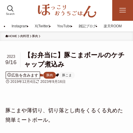
Search
Instagram
X(Twitter)
YouTube
雑記ブログ
楽天ROOM
HOME
肉料理
豚肉
【お弁当に】豚こまボールのケチ
2023
9/16
ャップ煮込み
広告を含みます
豚肉
豚こま
2019年12月4日
2023年9月16日
豚こまや薄切り、切り落とし肉をくるくる丸めた
簡単ミートボール。