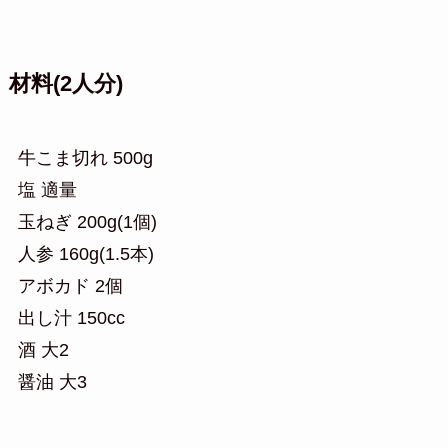
材料(2人分)
牛こま切れ 500g
塩 適量
玉ねぎ 200g(1個)
人参 160g(1.5本)
アボカド 2個
出し汁 150cc
酒 大2
醤油 大3