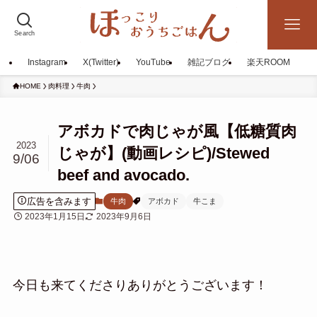
Search
Instagram
X(Twitter)
YouTube
雑記ブログ
楽天ROOM
HOME
肉料理
牛肉
アボカドで肉じゃが風【低糖質肉
2023
じゃが】(動画レシピ)/Stewed
9/06
beef and avocado.
広告を含みます
牛肉
アボカド
牛こま
2023年1月15日
2023年9月6日
今日も来てくださりありがとうございます！