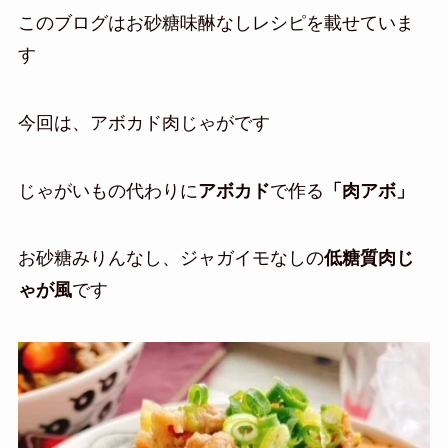
このブログはお砂糖味醂なしレシピを載せていま
す
今回は、アボカド肉じゃがです
じゃがいもの代わりに
アボカド
で作る
「肉アボ」
お砂糖みりんなし、ジャガイモなしの
低糖質肉じ
ゃが風
です