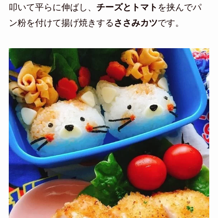
叩いて平らに伸ばし、
チーズとトマト
を挟んでパ
ン粉を付けて揚げ焼きする
ささみカツ
です。