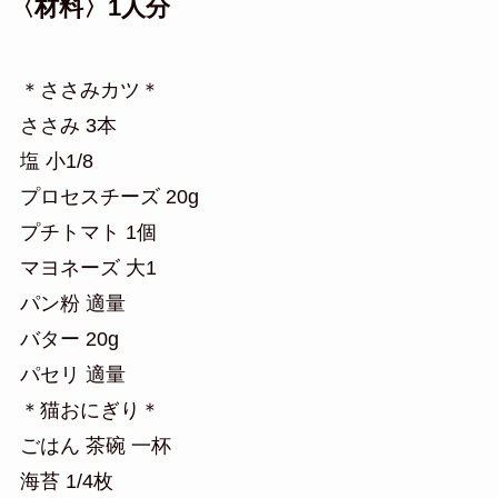
〈材料〉1人分
＊ささみカツ＊
ささみ 3本
塩 小1/8
プロセスチーズ 20g
プチトマト 1個
マヨネーズ 大1
パン粉 適量
バター 20g
パセリ 適量
＊猫おにぎり＊
ごはん 茶碗 一杯
海苔 1/4枚