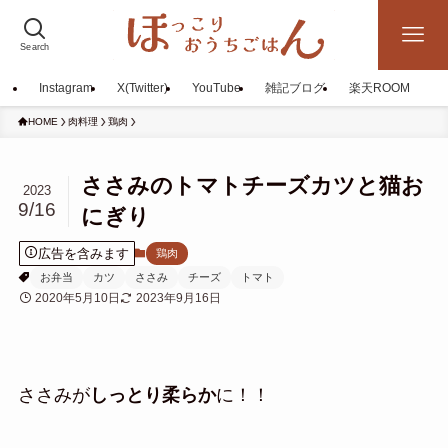
Search
Instagram
X(Twitter)
YouTube
雑記ブログ
楽天ROOM
HOME
肉料理
鶏肉
ささみのトマトチーズカツと猫お
2023
9/16
にぎり
広告を含みます
鶏肉
お弁当
カツ
ささみ
チーズ
トマト
2020年5月10日
2023年9月16日
ささみが
しっとり柔らか
に！！