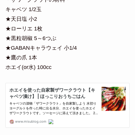
キャベツ 1/2玉
★天日塩 小2
★ローリエ 1枚
★黒粒胡椒 5～6つぶ
★GABANキャラウェイ 小1/4
★鷹の爪 1本
ホエイ(or水) 100cc