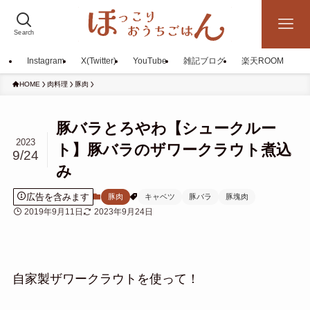
Search
Instagram
X(Twitter)
YouTube
雑記ブログ
楽天ROOM
HOME
肉料理
豚肉
豚バラとろやわ【シュークルー
2023
ト】豚バラのザワークラウト煮込
9/24
み
広告を含みます
豚肉
キャベツ
豚バラ
豚塊肉
2019年9月11日
2023年9月24日
自家製ザワークラウトを使って！