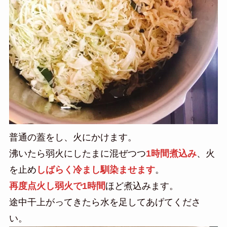
普通の蓋をし、火にかけます。
沸いたら弱火にしたまに混ぜつつ
1時間煮込み
、火
を止め
しばらく冷まし馴染ませます
。
再度点火し弱火で1時間
ほど煮込みます。
途中干上がってきたら水を足してあげてくださ
い。