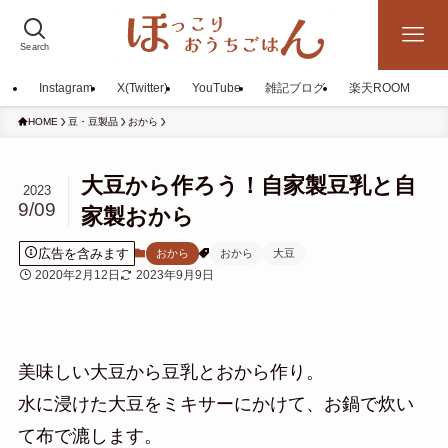
Search
Instagram
X(Twitter)
YouTube
雑記ブログ
楽天ROOM
HOME
豆・豆製品
おから
大豆から作ろう！自家製豆乳と自
2023
9/09
家製おから
広告を含みます
おから
おから
大豆
2020年2月12日
2023年9月9日
美味しい大豆から豆乳とおから作り。
水に浸けた大豆をミキサーにかけて、お鍋で炊い
て布で漉します。