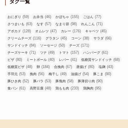
タグ一覧
(59)
(46)
(155)
(77)
おにぎり
お弁当
かぼちゃ
ごはん
(63)
(57)
(98)
(71)
さつまいも
なす
なまり節
れんこん
(128)
(47)
(176)
(45)
アボカド
オムレツ
カレー
キャベツ
(116)
(45)
(38)
(66)
クリームチーズ
グラタン
コーン
サラダ
(84)
(50)
(171)
サンドイッチ
ソーセージ
チーズ
(71)
(49)
(157)
(61)
チーズケーキ
ツナ
トマト
ハンバーグ
(80)
(40)
(41)
(68)
ピザ
ミートボール
レバー
低糖質サンドイッチ
(48)
(184)
(67)
(80)
(43)
低糖質ピザ
卵
合挽肉
唐揚げ
塩麹
(53)
(56)
(49)
(54)
(90)
手羽元
挽肉
梅干し
油揚げ
豚こま
(52)
(53)
(58)
(90)
豚ひき肉
豚バラ
豚塊肉
豚薄切り肉
(61)
(48)
(233)
(95)
食パン
高野豆腐
鶏もも肉
鶏胸肉