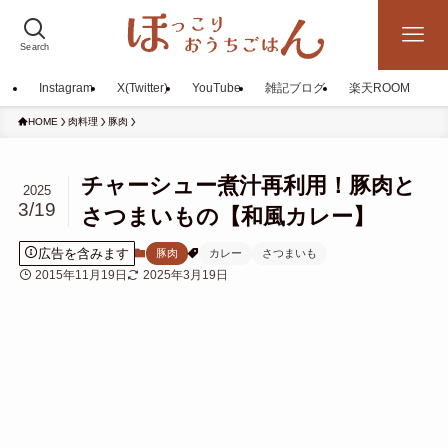
Search
Instagram
X(Twitter)
YouTube
雑記ブログ
楽天ROOM
HOME
肉料理
豚肉
チャーシュー煮汁再利用！豚肉と
2025
3/19
さつまいもの【和風カレー】
広告を含みます
豚肉
カレー
さつまいも
2015年11月19日
2025年3月19日