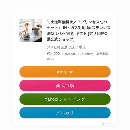
＼★送料無料★／「プリンセスなべ
セット」 IH・ガス対応 鍋 ステンレス
深型 レシピ付き ギフト [アサヒ軽金
属公式ショップ]
アサヒ軽金属 楽天市場店
¥24,090
（2026/08/02 16:39時点 | 楽天市場
調べ）
Amazon
楽天市場
Yahoo!ショッピング
メルカリ
ポチップ