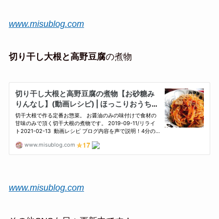
www.misublog.com
切り干し大根と高野豆腐
の煮物
www.misublog.com