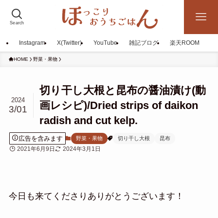
Search
Instagram
X(Twitter)
YouTube
雑記ブログ
楽天ROOM
HOME
野菜・果物
切り干し大根と昆布の醤油漬け(動
2024
画レシピ)/Dried strips of daikon
3/01
radish and cut kelp.
広告を含みます
野菜・果物
切り干し大根
昆布
2021年6月9日
2024年3月1日
今日も来てくださりありがとうございます！