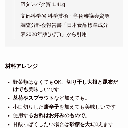
☑︎タンパク質 1.41g
文部科学省 科学技術・学術審議会資源
調査分科会報告書「日本食品標準成分
表2020年版(八訂)」から引用
材料アレンジ
野菜類はなくてもOK。
切り干し大根と昆布だ
けでも
美味しいです
茗荷やスプラウト
など加えても。
小口切りした
唐辛子
を加えても美味しいです
使用する
お酢はお好みのもので
。
甘酸っぱくしたい場合は
砂糖を大1
加えます