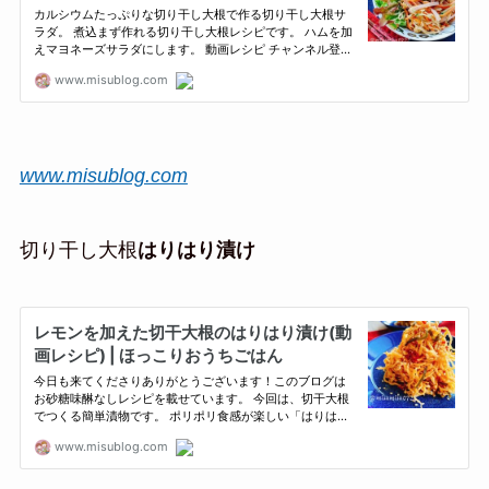
www.misublog.com
切り干し大根
はりはり漬け