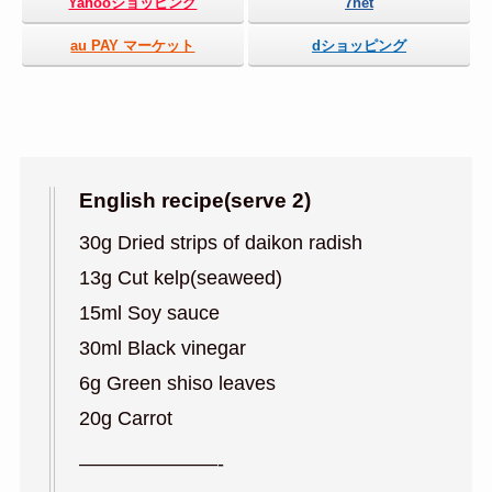
Yahooショッピング
7net
au PAY マーケット
dショッピング
English recipe(serve 2)
30g Dried strips of daikon radish
13g Cut kelp(seaweed)
15ml Soy sauce
30ml Black vinegar
6g Green shiso leaves
20g Carrot
———————-