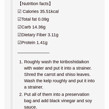
【Nutrition facts】
☑︎ Calories 35.51kcal
☑︎Total fat 0.09g
☑︎Carb 14.36g
☑︎Dietary Fiber 3.11g
☑︎Protein 1.41g
———————-
Roughly wash the kiriboshidaikon
with water and put it into a strainer.
Shred the carrot and shiso leaves.
Wash the kelp roughly and put it into
a strainer.
Put all of them into a preservation
bag and add black vinegar and soy
sauce.