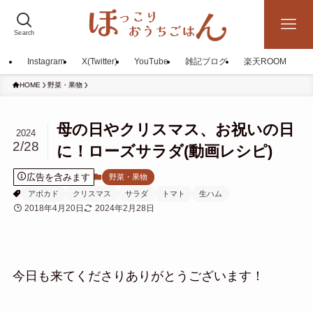
Search
Instagram
X(Twitter)
YouTube
雑記ブログ
楽天ROOM
HOME
野菜・果物
母の日やクリスマス、お祝いの日
2024
2/28
に！ローズサラダ(動画レシピ)
広告を含みます
野菜・果物
アボカド
クリスマス
サラダ
トマト
生ハム
2018年4月20日
2024年2月28日
今日も来てくださりありがとうございます！