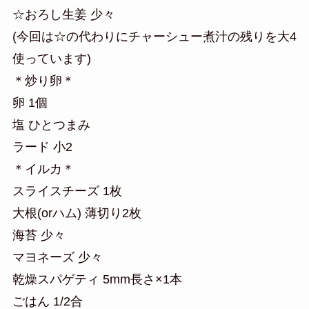
☆おろし生姜 少々
(今回は☆の代わりにチャーシュー煮汁の残りを大4
使っています)
＊炒り卵＊
卵 1個
塩 ひとつまみ
ラード 小2
＊イルカ＊
スライスチーズ 1枚
大根(orハム) 薄切り2枚
海苔 少々
マヨネーズ 少々
乾燥スパゲティ 5mm長さ×1本
ごはん 1/2合