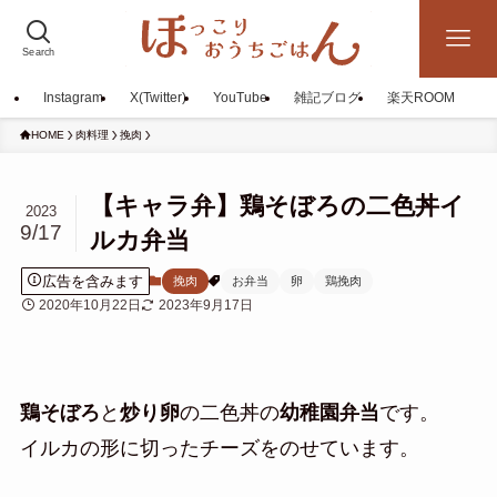
Search
Instagram
X(Twitter)
YouTube
雑記ブログ
楽天ROOM
HOME
肉料理
挽肉
【キャラ弁】鶏そぼろの二色丼イ
2023
9/17
ルカ弁当
広告を含みます
挽肉
お弁当
卵
鶏挽肉
2020年10月22日
2023年9月17日
鶏そぼろ
と
炒り卵
の二色丼の
幼稚園弁当
です。
イルカの形に切ったチーズをのせています。