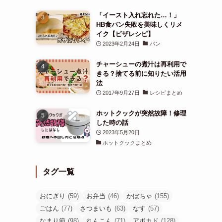
「イースト入れ忘れた…！」
HB食パン失敗を美味しくリメ
イク【ピザレシピ】
2023年2月24日
パン
チャーシューの煮汁は再利用で
きる？捨てる前に知りたい活用
法
2017年9月27日
レシピまとめ
ホットクックが突然故障！修理
した時の話
2023年5月20日
ホットクックまとめ
タグ一覧
おにぎり
(59)
お弁当
(46)
かぼちゃ
(155)
ごはん
(77)
さつまいも
(63)
なす
(57)
なまり節
(98)
れんこん
(71)
アボカド
(128)