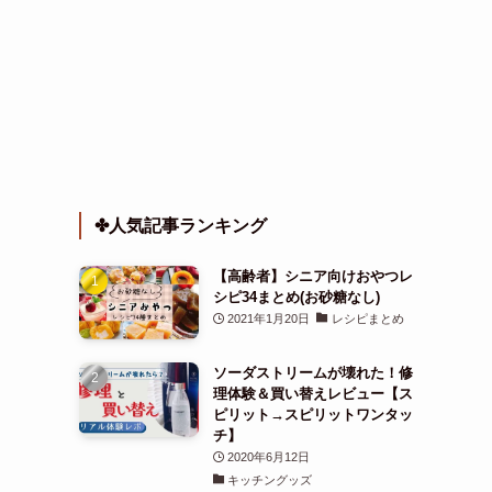
✤人気記事ランキング
【高齢者】シニア向けおやつレ
シピ34まとめ(お砂糖なし)
2021年1月20日
レシピまとめ
ソーダストリームが壊れた！修
理体験＆買い替えレビュー【ス
ピリット→スピリットワンタッ
チ】
2020年6月12日
キッチングッズ