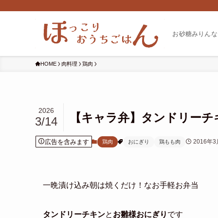
お砂糖みりんな
HOME
肉料理
鶏肉
2026
【キャラ弁】タンドリーチ
3/14
広告を含みます
2016年
鶏肉
おにぎり
鶏もも肉
一晩漬け込み朝は焼くだけ！なお手軽お弁当
タンドリーチキン
と
お雛様おにぎり
です