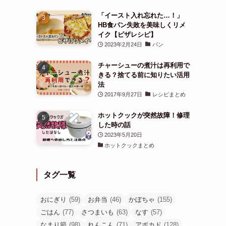
「イースト入れ忘れた…！」
HB食パン失敗を美味しくリメ
イク【ピザレシピ】
2023年2月24日
パン
チャーシューの煮汁は再利用で
きる？捨てる前に知りたい活用
法
2017年9月27日
レシピまとめ
ホットクックが突然故障！修理
した時の話
2023年5月20日
ホットクックまとめ
タグ一覧
おにぎり
(59)
お弁当
(46)
かぼちゃ
(155)
ごはん
(77)
さつまいも
(63)
なす
(57)
なまり節
(98)
れんこん
(71)
アボカド
(128)