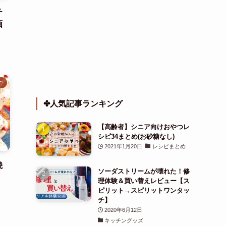
チ
画
ご
✤人気記事ランキング
【高齢者】シニア向けおやつレ
シピ34まとめ(お砂糖なし)
2021年1月20日
レシピまとめ
焼
ソーダストリームが壊れた！修
理体験＆買い替えレビュー【ス
ピリット→スピリットワンタッ
チ】
2020年6月12日
キッチングッズ