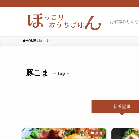
お砂糖みりんな
HOME
豚こま
豚こま
– tag –
新着記事
豚肉