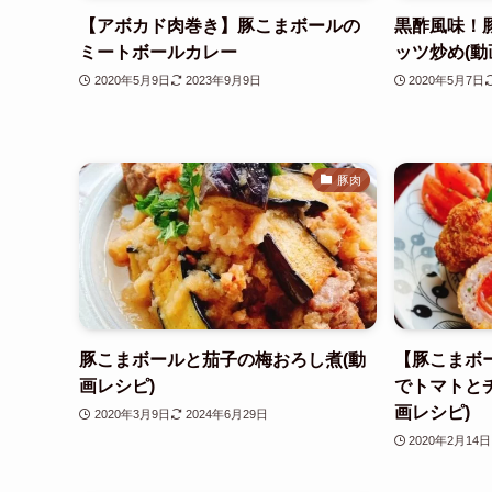
【アボカド肉巻き】豚こまボールの
黒酢風味！
ミートボールカレー
ッツ炒め(動
2020年5月9日
2023年9月9日
2020年5月7日
豚肉
豚こまボールと茄子の梅おろし煮(動
【豚こまボ
画レシピ)
でトマトと
画レシピ)
2020年3月9日
2024年6月29日
2020年2月14日