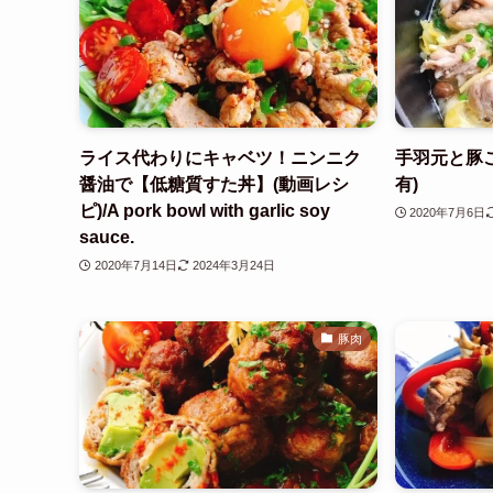
ライス代わりにキャベツ！ニンニク
手羽元と豚
醤油で【低糖質すた丼】(動画レシ
有)
ピ)/A pork bowl with garlic soy
2020年7月6日
sauce.
2020年7月14日
2024年3月24日
豚肉