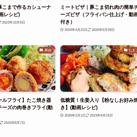
豚こまで作るカシューナ
ミートピザ｜豚こま切れ肉の簡単
画レシピ)
ーズピザ（フライパン仕上げ・動
付き）
2023年10月5日
2020年4月22日
2026年5月29日
豚肉
たま
ールフライ】たこ焼き器
低糖質！生姜入り【粉なしお好み
チーズの肉巻きフライ(動
き】(動画レシピ)
2020年2月1日
2023年9月15日
2025年8月7日