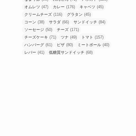
オムレツ
(47)
カレー
(176)
キャベツ
(45)
クリームチーズ
(116)
グラタン
(45)
コーン
(38)
サラダ
(66)
サンドイッチ
(84)
ソーセージ
(50)
チーズ
(171)
チーズケーキ
(71)
ツナ
(49)
トマト
(157)
ハンバーグ
(61)
ピザ
(80)
ミートボール
(40)
レバー
(41)
低糖質サンドイッチ
(68)
低糖質ピザ
(48)
卵
(184)
合挽肉
(67)
唐揚げ
(80)
塩麹
(43)
手羽元
(53)
挽肉
(56)
梅干し
(49)
油揚げ
(54)
豚こま
(90)
豚ひき肉
(52)
豚バラ
(53)
豚塊肉
(58)
豚薄切り肉
(90)
食パン
(61)
高野豆腐
(48)
鶏もも肉
(233)
鶏胸肉
(95)