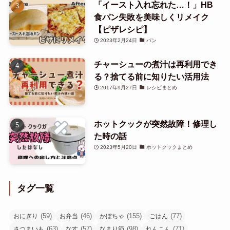
「イースト入れ忘れた…！」HB
食パン失敗を美味しくリメイク
【ピザレシピ】
2023年2月24日
パン
チャーシューの煮汁は再利用でき
る？捨てる前に知りたい活用法
2017年9月27日
レシピまとめ
ホットクックが突然故障！修理し
た時の話
2023年5月20日
ホットクックまとめ
タグ一覧
(59)
(46)
(155)
(77)
おにぎり
お弁当
かぼちゃ
ごはん
(63)
(57)
(98)
(71)
さつまいも
なす
なまり節
れんこん