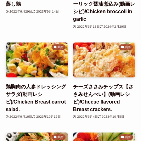
蒸し鶏
ーリック醤油煮込み(動画レ
シピ)/Chicken broccoli in
2022年6月29日
2023年9月14日
garlic
2022年6月18日
2024年2月29日
鶏肉
鶏肉
鶏胸肉の人参ドレッシング
チーズささみチップス【さ
サラダ(動画レシ
さみせんべい】(動画レシ
ピ)/Chicken Breast carrot
ピ)/Cheese flavored
salad.
Breast crackers.
2022年6月16日
2023年10月15日
2022年6月4日
2023年10月5日
鶏肉
鶏肉