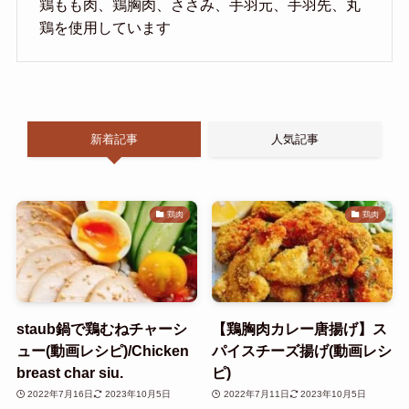
鶏もも肉、鶏胸肉、ささみ、手羽元、手羽先、丸
鶏を使用しています
新着記事
人気記事
鶏肉
鶏肉
staub鍋で鶏むねチャーシ
【鶏胸肉カレー唐揚げ】ス
ュー(動画レシピ)/Chicken
パイスチーズ揚げ(動画レシ
breast char siu.
ピ)
2022年7月16日
2023年10月5日
2022年7月11日
2023年10月5日