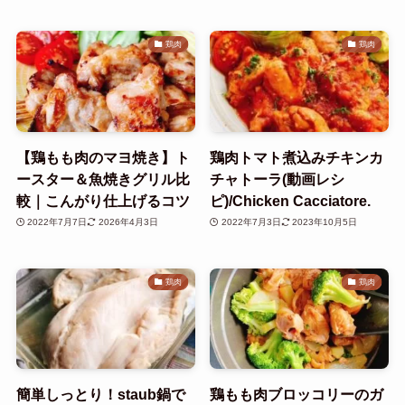
鶏肉
鶏肉
【鶏もも肉のマヨ焼き】ト
鶏肉トマト煮込みチキンカ
ースター＆魚焼きグリル比
チャトーラ(動画レシ
較｜こんがり仕上げるコツ
ピ)/Chicken Cacciatore.
2022年7月7日
2026年4月3日
2022年7月3日
2023年10月5日
鶏肉
鶏肉
簡単しっとり！staub鍋で
鶏もも肉ブロッコリーのガ