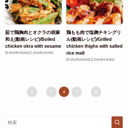
茹で鶏胸肉とオクラの胡麻
鶏もも肉で塩麹チキングリ
和え(動画レシピ)/Boiled
ル(動画レシピ)/Grilled
chicken okra with sesame
chicken thighs with salted
rice malt
2022年5月26日
2024年2月29日
2022年5月20日
2024年2月29日
1
...
3
4
5
...
41