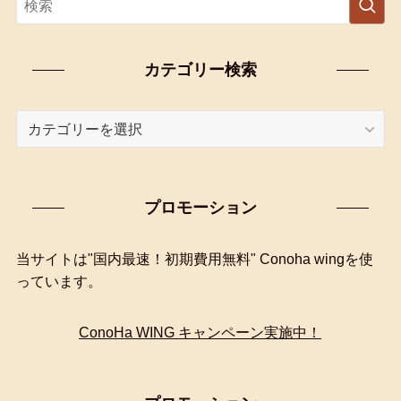
カテゴリー検索
カ
テ
ゴ
リ
プロモーション
ー
検
索
当サイトは"国内最速！初期費用無料" Conoha wingを使
っています。
ConoHa WING キャンペーン実施中！