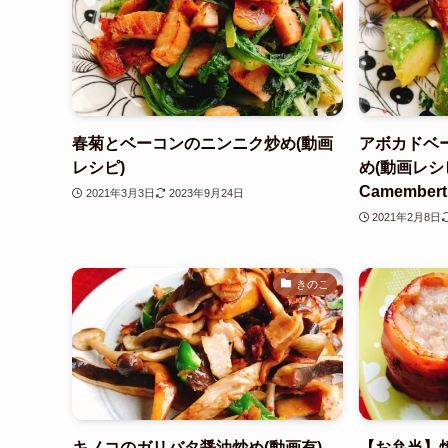
春菊とベーコンのニンニク炒め(動画
アボカドベ
レシピ)
め(動画レシピ)
Camembert
2021年3月3日
2023年9月24日
2021年2月8日
きのこ
キノコのガリバタ醤油炒め(動画有)
【お弁当】