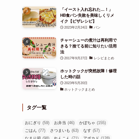
「イースト入れ忘れた…！」
HB食パン失敗を美味しくリメ
イク【ピザレシピ】
2023年2月24日
パン
チャーシューの煮汁は再利用で
きる？捨てる前に知りたい活用
法
2017年9月27日
レシピまとめ
ホットクックが突然故障！修理
した時の話
2023年5月20日
ホットクックまとめ
タグ一覧
おにぎり
(59)
お弁当
(46)
かぼちゃ
(155)
ごはん
(77)
さつまいも
(63)
なす
(57)
なまり節
(98)
れんこん
(71)
アボカド
(128)