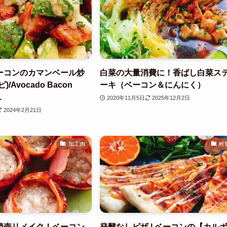
ーコンのカマンベール炒
白菜の大量消費に！香ばし白菜ス
/Avocado Bacon
ーキ（ベーコン＆にんにく）
.
2020年11月5日
2025年12月2日
2024年2月21日
加工肉
粉
焼売リメイク！ベーコン
発酵なしピザ | ベーコンの【カル