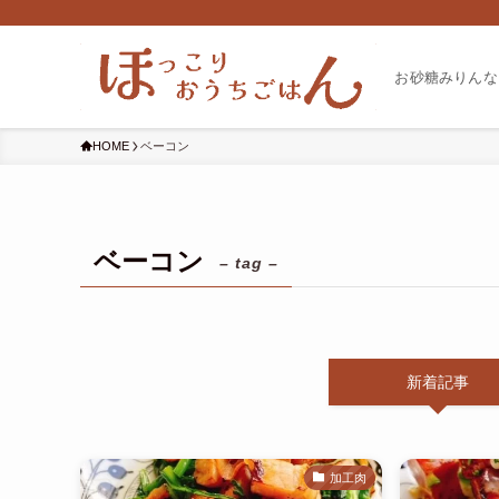
お砂糖みりんな
HOME
ベーコン
ベーコン
– tag –
新着記事
加工肉