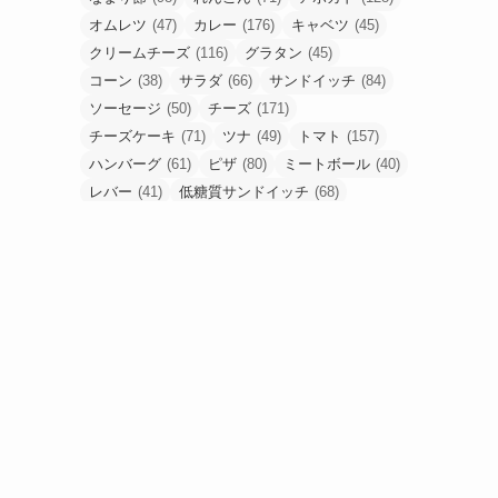
オムレツ
(47)
カレー
(176)
キャベツ
(45)
クリームチーズ
(116)
グラタン
(45)
コーン
(38)
サラダ
(66)
サンドイッチ
(84)
ソーセージ
(50)
チーズ
(171)
チーズケーキ
(71)
ツナ
(49)
トマト
(157)
ハンバーグ
(61)
ピザ
(80)
ミートボール
(40)
レバー
(41)
低糖質サンドイッチ
(68)
低糖質ピザ
(48)
卵
(184)
合挽肉
(67)
唐揚げ
(80)
塩麹
(43)
手羽元
(53)
挽肉
(56)
梅干し
(49)
油揚げ
(54)
豚こま
(90)
豚ひき肉
(52)
豚バラ
(53)
豚塊肉
(58)
豚薄切り肉
(90)
食パン
(61)
高野豆腐
(48)
鶏もも肉
(233)
鶏胸肉
(95)