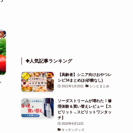
肉
✤人気記事ランキング
【高齢者】シニア向けおやつレ
シピ34まとめ(お砂糖なし)
オ
2021年1月20日
レシピまとめ
ソーダストリームが壊れた！修
理体験＆買い替えレビュー【ス
ピリット→スピリットワンタッ
チ】
2020年6月12日
キッチングッズ