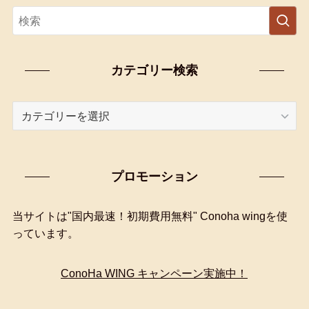
カテゴリー検索
カ
テ
ゴ
リ
プロモーション
ー
検
索
当サイトは"国内最速！初期費用無料" Conoha wingを使
っています。
ConoHa WING キャンペーン実施中！