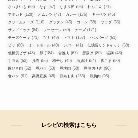
(63)
(57)
(98)
(71)
さつまいも
なす
なまり節
れんこん
(128)
(47)
(176)
(45)
アボカド
オムレツ
カレー
キャベツ
(116)
(45)
(38)
(66)
クリームチーズ
グラタン
コーン
サラダ
(84)
(50)
(171)
サンドイッチ
ソーセージ
チーズ
(71)
(49)
(157)
(61)
チーズケーキ
ツナ
トマト
ハンバーグ
(80)
(40)
(41)
(68)
ピザ
ミートボール
レバー
低糖質サンドイッチ
(48)
(184)
(67)
(80)
(43)
低糖質ピザ
卵
合挽肉
唐揚げ
塩麹
(53)
(56)
(49)
(54)
(90)
手羽元
挽肉
梅干し
油揚げ
豚こま
(52)
(53)
(58)
(90)
豚ひき肉
豚バラ
豚塊肉
豚薄切り肉
(61)
(48)
(233)
(95)
食パン
高野豆腐
鶏もも肉
鶏胸肉
レシピの検索はこちら