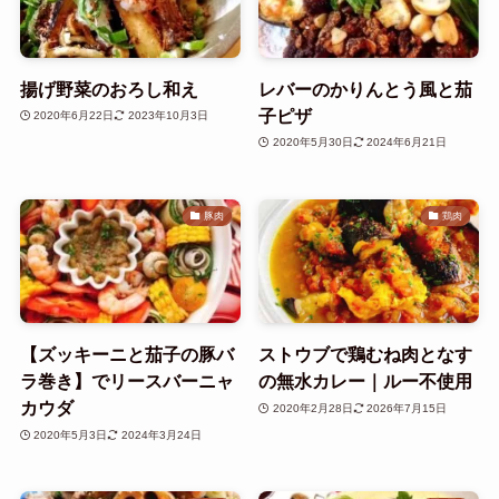
揚げ野菜のおろし和え
レバーのかりんとう風と茄
子ピザ
2020年6月22日
2023年10月3日
2020年5月30日
2024年6月21日
豚肉
鶏肉
【ズッキーニと茄子の豚バ
ストウブで鶏むね肉となす
ラ巻き】でリースバーニャ
の無水カレー｜ルー不使用
カウダ
2020年2月28日
2026年7月15日
2020年5月3日
2024年3月24日