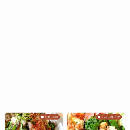
野菜・果物
レバー砂肝モツ