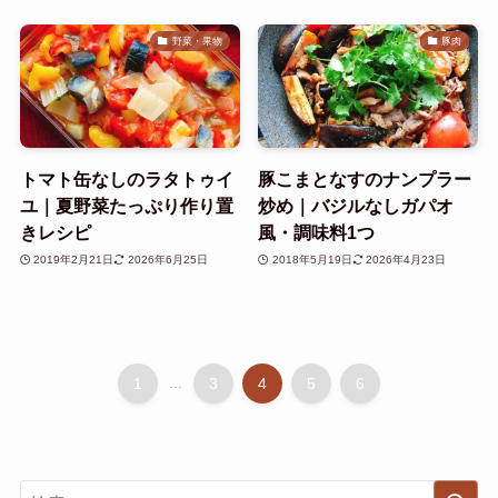
野菜・果物
豚肉
トマト缶なしのラタトゥイ
豚こまとなすのナンプラー
ユ｜夏野菜たっぷり作り置
炒め｜バジルなしガパオ
きレシピ
風・調味料1つ
2019年2月21日
2026年6月25日
2018年5月19日
2026年4月23日
1
...
3
4
5
6