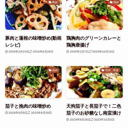
豚肉
鶏肉
豚肉と蓮根の味噌炒め(動画
鶏胸肉のグリーンカレーと
レシピ)
鶏胸唐揚げ
2020年2月15日
2024年6月29日
2020年2月7日
2023年10月10日
挽肉
野菜・果物
茄子と挽肉の味噌炒め
天狗茄子と長茄子で！二色
茄子のお砂糖なし南蛮漬け
2019年9月9日
2024年6月29日
2019年8月28日
2023年10月3日