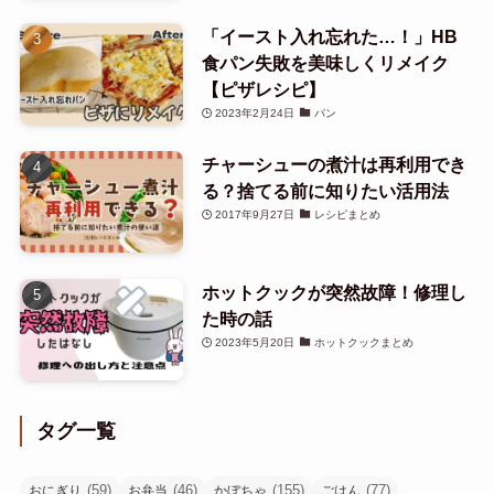
「イースト入れ忘れた…！」HB
食パン失敗を美味しくリメイク
【ピザレシピ】
2023年2月24日
パン
チャーシューの煮汁は再利用でき
る？捨てる前に知りたい活用法
2017年9月27日
レシピまとめ
ホットクックが突然故障！修理し
た時の話
2023年5月20日
ホットクックまとめ
タグ一覧
(59)
(46)
(155)
(77)
おにぎり
お弁当
かぼちゃ
ごはん