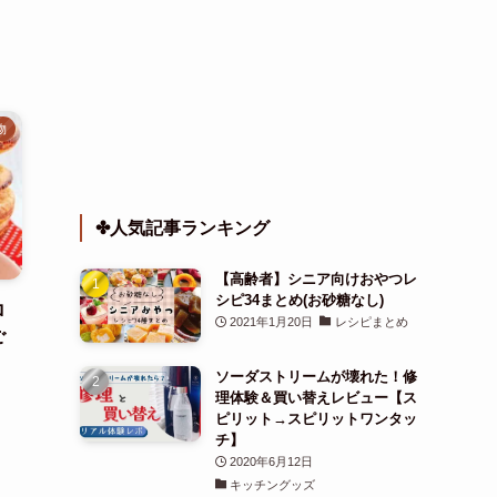
物
✤人気記事ランキング
【高齢者】シニア向けおやつレ
シピ34まとめ(お砂糖なし)
ロ
2021年1月20日
レシピまとめ
ご
ソーダストリームが壊れた！修
理体験＆買い替えレビュー【ス
ピリット→スピリットワンタッ
チ】
2020年6月12日
キッチングッズ