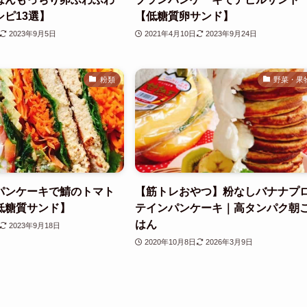
ピ13選】
【低糖質卵サンド】
2023年9月5日
2021年4月10日
2023年9月24日
粉類
野菜・果
パンケーキで鯖のトマト
【筋トレおやつ】粉なしバナナプ
低糖質サンド】
テインパンケーキ｜高タンパク朝
はん
2023年9月18日
2020年10月8日
2026年3月9日