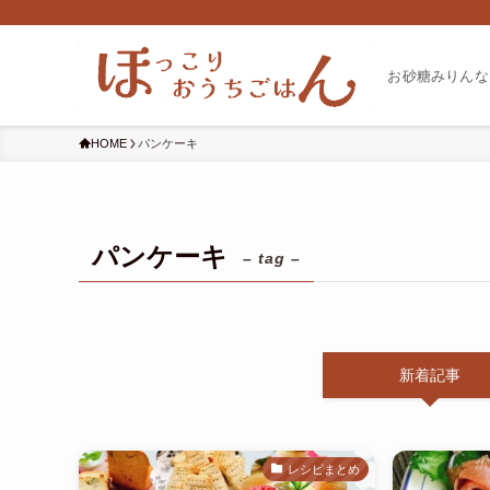
お砂糖みりんな
HOME
パンケーキ
パンケーキ
– tag –
新着記事
レシピまとめ