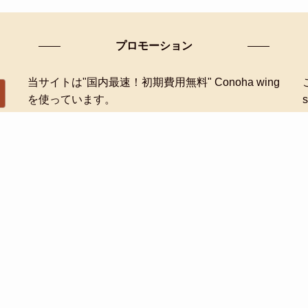
プロモーション
当サイトは"国内最速！初期費用無料" Conoha wing
を使っています。
ConoHa WING キャンペーン実施中！
サイトマップ
プライバシーポリシー
お問い合わせ
©
2014-2026 みすず(ほっこりおうちごはん).