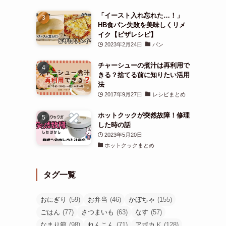
「イースト入れ忘れた…！」
HB食パン失敗を美味しくリメ
イク【ピザレシピ】
2023年2月24日
パン
チャーシューの煮汁は再利用で
きる？捨てる前に知りたい活用
法
2017年9月27日
レシピまとめ
ホットクックが突然故障！修理
した時の話
2023年5月20日
ホットクックまとめ
タグ一覧
おにぎり
(59)
お弁当
(46)
かぼちゃ
(155)
ごはん
(77)
さつまいも
(63)
なす
(57)
なまり節
(98)
れんこん
(71)
アボカド
(128)