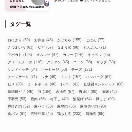
2023年5月20日
ホットクックまとめ
タグ一覧
(59)
(46)
(155)
(77)
おにぎり
お弁当
かぼちゃ
ごはん
(63)
(57)
(98)
(71)
さつまいも
なす
なまり節
れんこん
(128)
(47)
(176)
(45)
アボカド
オムレツ
カレー
キャベツ
(116)
(45)
(38)
(66)
クリームチーズ
グラタン
コーン
サラダ
(84)
(50)
(171)
サンドイッチ
ソーセージ
チーズ
(71)
(49)
(157)
(61)
チーズケーキ
ツナ
トマト
ハンバーグ
(80)
(40)
(41)
(68)
ピザ
ミートボール
レバー
低糖質サンドイッチ
(48)
(184)
(67)
(80)
(43)
低糖質ピザ
卵
合挽肉
唐揚げ
塩麹
(53)
(56)
(49)
(54)
(90)
手羽元
挽肉
梅干し
油揚げ
豚こま
(52)
(53)
(58)
(90)
豚ひき肉
豚バラ
豚塊肉
豚薄切り肉
(61)
(48)
(233)
(95)
食パン
高野豆腐
鶏もも肉
鶏胸肉