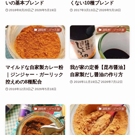
いの基本ブレンド
くない10種ブレンド
2018年8月20日
2026年5月19日
2017年3月13日
2026年5月18日
調味料・ソース類
調味料・ソース類
マイルドな自家製カレー粉
我が家の定番【昆布醤油】
｜ジンジャー・ガーリック
自家製だし醤油の作り方
控えめの8種配合
2016年11月19日
2026年7月12日
2016年12月3日
2026年5月18日
調味料・ソース類
調味料・ソース類