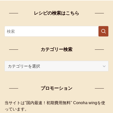
レシピの検索はこちら
カテゴリー検索
カ
テ
ゴ
リ
プロモーション
ー
検
索
当サイトは"国内最速！初期費用無料" Conoha wingを使
っています。