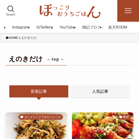
Search
Instagram
X(Twitter)
YouTube
雑記ブログ
楽天ROOM
HOME
えのきだけ
えのきだけ
– tag –
新着記事
人気記事
ホットクックできのこレシピ
豚肉