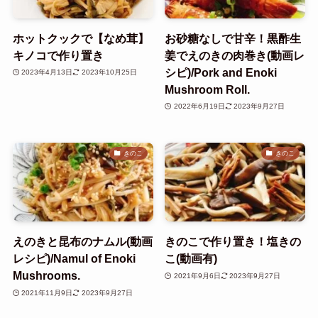
ホットクックで【なめ茸】
お砂糖なしで甘辛！黒酢生
キノコで作り置き
姜でえのきの肉巻き(動画レ
シピ)/Pork and Enoki
2023年4月13日
2023年10月25日
Mushroom Roll.
2022年6月19日
2023年9月27日
きのこ
きのこ
えのきと昆布のナムル(動画
きのこで作り置き！塩きの
レシピ)/Namul of Enoki
こ(動画有)
Mushrooms.
2021年9月6日
2023年9月27日
2021年11月9日
2023年9月27日