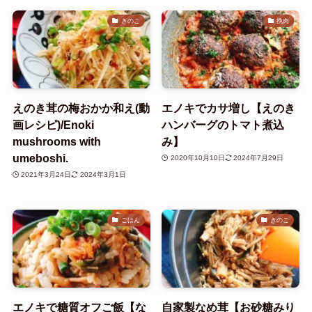
きのこ
挽肉
えのき茸の梅おかか和え(動
エノキでカサ増し【えのき
画レシピ)/Enoki
ハンバーグのトマト煮込
mushrooms with
み】
umeboshi.
2020年10月10日
2024年7月29日
2021年3月24日
2024年3月1日
ごはん
きのこ
エノキで糖質オフご飯【な
自家製なめ茸【お砂糖みり