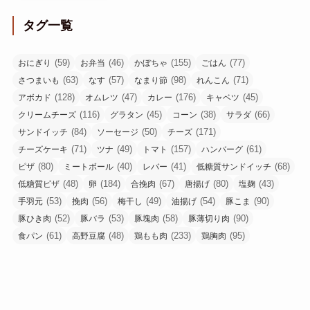
タグ一覧
(59)
(46)
(155)
(77)
おにぎり
お弁当
かぼちゃ
ごはん
(63)
(57)
(98)
(71)
さつまいも
なす
なまり節
れんこん
(128)
(47)
(176)
(45)
アボカド
オムレツ
カレー
キャベツ
(116)
(45)
(38)
(66)
クリームチーズ
グラタン
コーン
サラダ
(84)
(50)
(171)
サンドイッチ
ソーセージ
チーズ
(71)
(49)
(157)
(61)
チーズケーキ
ツナ
トマト
ハンバーグ
(80)
(40)
(41)
(68)
ピザ
ミートボール
レバー
低糖質サンドイッチ
(48)
(184)
(67)
(80)
(43)
低糖質ピザ
卵
合挽肉
唐揚げ
塩麹
(53)
(56)
(49)
(54)
(90)
手羽元
挽肉
梅干し
油揚げ
豚こま
(52)
(53)
(58)
(90)
豚ひき肉
豚バラ
豚塊肉
豚薄切り肉
(61)
(48)
(233)
(95)
食パン
高野豆腐
鶏もも肉
鶏胸肉