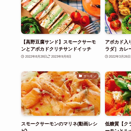
【高野豆腐サンド】スモークサーモ
アボカド入
ンとアボカドクリチサンドイッチ
ラダ］カレ
2022年8月28日
2023年9月8日
2022年3月26日
サーモン
スモークサーモンのマリネ(動画レシ
低糖質【ク
ピ)
ーモンとルッコ