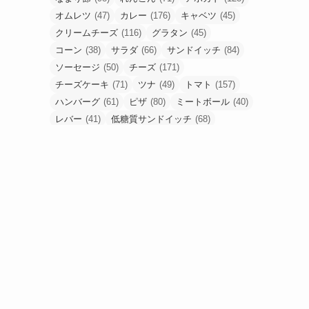
オムレツ
(47)
カレー
(176)
キャベツ
(45)
クリームチーズ
(116)
グラタン
(45)
コーン
(38)
サラダ
(66)
サンドイッチ
(84)
ソーセージ
(50)
チーズ
(171)
チーズケーキ
(71)
ツナ
(49)
トマト
(157)
ハンバーグ
(61)
ピザ
(80)
ミートボール
(40)
レバー
(41)
低糖質サンドイッチ
(68)
低糖質ピザ
(48)
卵
(184)
合挽肉
(67)
唐揚げ
(80)
塩麹
(43)
手羽元
(53)
挽肉
(56)
梅干し
(49)
油揚げ
(54)
豚こま
(90)
豚ひき肉
(52)
豚バラ
(53)
豚塊肉
(58)
豚薄切り肉
(90)
食パン
(61)
高野豆腐
(48)
鶏もも肉
(233)
鶏胸肉
(95)