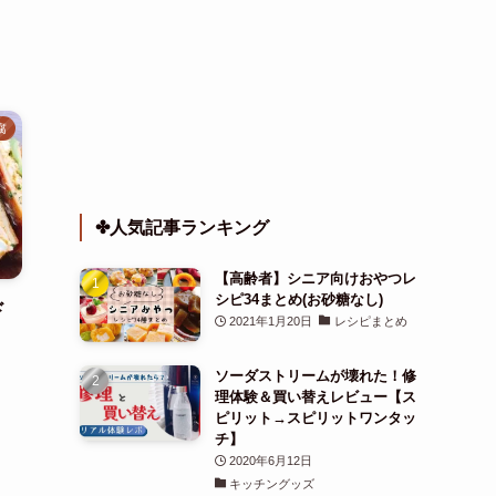
腐
✤人気記事ランキング
【高齢者】シニア向けおやつレ
シピ34まとめ(お砂糖なし)
ド
2021年1月20日
レシピまとめ
ソーダストリームが壊れた！修
理体験＆買い替えレビュー【ス
ピリット→スピリットワンタッ
チ】
2020年6月12日
キッチングッズ