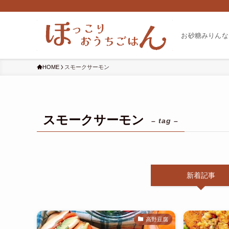
お砂糖みりんな
HOME
スモークサーモン
スモークサーモン
– tag –
新着記事
高野豆腐