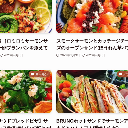
り［ロミロミサーモンサ
スモークサーモンとカッテージチ
ー卵ブランパンを添えて
ズのオープンサンド(ほうれん草パ
2023年9月8日
2022年1月31日
2023年9月8日
サーモン
パ
ラウドブレッドピザ】サ
BRUNOホットサンドでサーモン
ラ(動画レシピ)/Cloud
カドとハムトマト(動画レシピ)