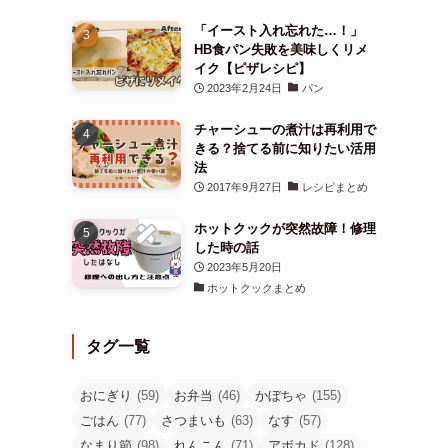
「イースト入れ忘れた…！」
HB食パン失敗を美味しくリメ
イク【ピザレシピ】
2023年2月24日
パン
チャーシューの煮汁は再利用で
きる？捨てる前に知りたい活用
法
2017年9月27日
レシピまとめ
ホットクックが突然故障！修理
した時の話
2023年5月20日
ホットクックまとめ
タグ一覧
おにぎり
(59)
お弁当
(46)
かぼちゃ
(155)
ごはん
(77)
さつまいも
(63)
なす
(57)
なまり節
(98)
れんこん
(71)
アボカド
(128)