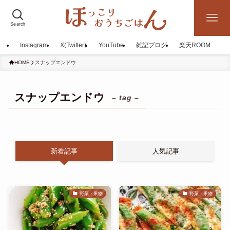
Search
Instagram
X(Twitter)
YouTube
雑記ブログ
楽天ROOM
HOME
スナップエンドウ
スナップエンドウ
– tag –
新着記事
人気記事
野菜・果物
野菜・果物