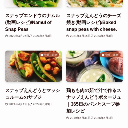
スナップエンドウのナムル
スナップえんどうのチーズ
(動画レシピ)/Namul of
焼き(動画レシピ)/Baked
Snap Peas
snap peas with cheese.
2022年4月25日
2024年5月3日
2021年4月15日
2024年5月3日
野菜・果物
野菜・果物
スナップえんどうとマッシ
鶏もも肉の茹で汁で作るス
ュルームのサブジ
ナップえんどうポタージュ
｜365日のパンとスープ参
2021年4月12日
2024年5月3日
加レシピ
2019年5月31日
2026年5月1日