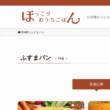
お砂糖みりんな
HOME
ふすまパン
ふすまパン
– tag –
新着記事
パン