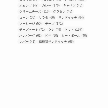
オムレツ
(47)
カレー
(176)
キャベツ
(45)
クリームチーズ
(116)
グラタン
(45)
コーン
(38)
サラダ
(66)
サンドイッチ
(84)
ソーセージ
(50)
チーズ
(171)
チーズケーキ
(71)
ツナ
(49)
トマト
(157)
ハンバーグ
(61)
ピザ
(80)
ミートボール
(40)
レバー
(41)
低糖質サンドイッチ
(68)
低糖質ピザ
(48)
卵
(184)
合挽肉
(67)
唐揚げ
(80)
塩麹
(43)
手羽元
(53)
挽肉
(56)
梅干し
(49)
油揚げ
(54)
豚こま
(90)
豚ひき肉
(52)
豚バラ
(53)
豚塊肉
(58)
豚薄切り肉
(90)
食パン
(61)
高野豆腐
(48)
鶏もも肉
(233)
鶏胸肉
(95)