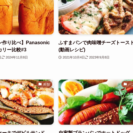
作り比べ】Panasonic
ふすまパンで肉味噌チーズトース
リー比較#3
(動画レシピ)
日
2024年11月8日
2021年10月4日
2023年9月8日
粉類
パ
ケーキでデビルサンド
自家製ブランパンでホットドッグ