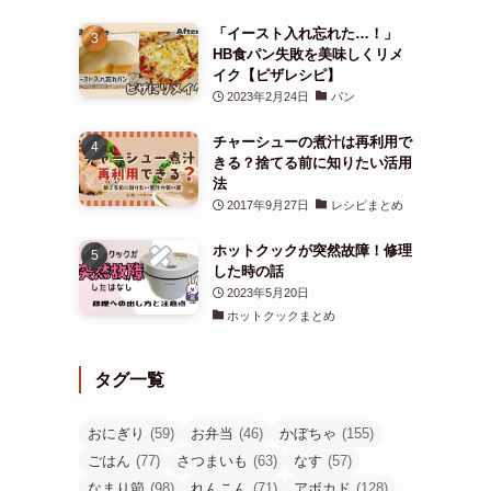
「イースト入れ忘れた…！」
HB食パン失敗を美味しくリメ
イク【ピザレシピ】
2023年2月24日
パン
チャーシューの煮汁は再利用で
きる？捨てる前に知りたい活用
法
2017年9月27日
レシピまとめ
ホットクックが突然故障！修理
した時の話
2023年5月20日
ホットクックまとめ
タグ一覧
おにぎり
(59)
お弁当
(46)
かぼちゃ
(155)
ごはん
(77)
さつまいも
(63)
なす
(57)
なまり節
(98)
れんこん
(71)
アボカド
(128)