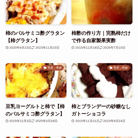
柿のバルサミコ酢グラタン
柿酢の作り方｜完熟柿だけ
【柿グラタン】
で作る自家製果実酢
2020年9月23日
2023年11月23日
2015年12月18日
2026年7月10日
野菜・果物
野菜・果物
豆乳ヨーグルトと柿で【柿
柿とブランデーの砂糖なし
のバルサミコ酢グラタン】
ガトーショコラ
2015年12月3日
2025年3月28日
2015年11月21日
2023年9月24日