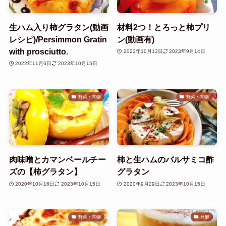
生ハム入り柿グラタン(動画
材料2つ！とろっと柿プリ
レシピ)/Persimmon Gratin
ン(動画有)
with prosciutto.
2022年10月13日
2023年9月14日
2022年11月6日
2023年10月15日
野菜・果物
野菜・果物
肉味噌とカマンベールチー
柿と生ハムのバルサミコ酢
ズの【柿グラタン】
グラタン
2020年10月16日
2023年10月15日
2020年9月29日
2023年10月15日
野菜・果物
発酵