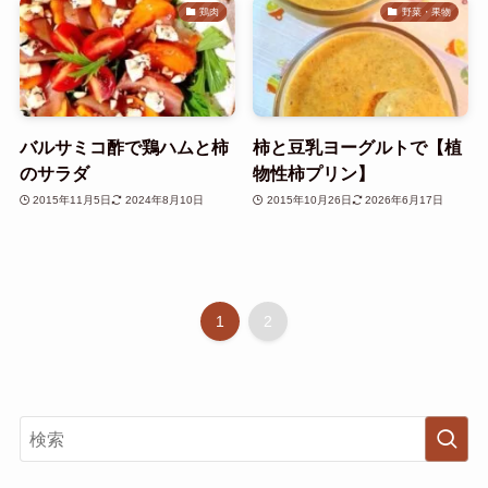
鶏肉
野菜・果物
バルサミコ酢で鶏ハムと柿
柿と豆乳ヨーグルトで【植
のサラダ
物性柿プリン】
2015年11月5日
2024年8月10日
2015年10月26日
2026年6月17日
1
2