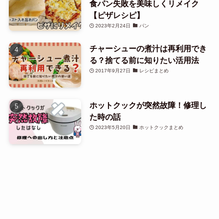
食パン失敗を美味しくリメイク
【ピザレシピ】
2023年2月24日
パン
チャーシューの煮汁は再利用でき
る？捨てる前に知りたい活用法
2017年9月27日
レシピまとめ
ホットクックが突然故障！修理し
た時の話
2023年5月20日
ホットクックまとめ
タグ一覧
Menu
HOME
Site map
Search
Top
(59)
(46)
(155)
(77)
おにぎり
お弁当
かぼちゃ
ごはん
(63)
(57)
(98)
(71)
さつまいも
なす
なまり節
れんこん
(128)
(47)
(176)
(45)
アボカド
オムレツ
カレー
キャベツ