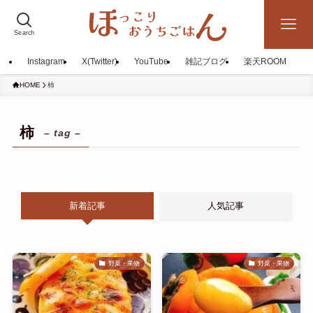
Search
Instagram
X(Twitter)
YouTube
雑記ブログ
楽天ROOM
HOME
柿
柿
– tag –
新着記事
人気記事
野菜・果物
野菜・果物