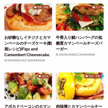
野菜・果物
サバ
お砂糖なしイチジクとカマ
牛蒡入り鯖ハンバーグの低
ンベールのチーズケーキ(動
糖質カマンベールチーズバ
画レシピ)/Figs and
ーガー
Camembert Cheesecake.
2021年4月28日
2023年9月8日
2021年9月11日
2023年9月10日
加工肉
野菜・果物
アボカドベーコンのカマン
肉味噌とカマンベールチー