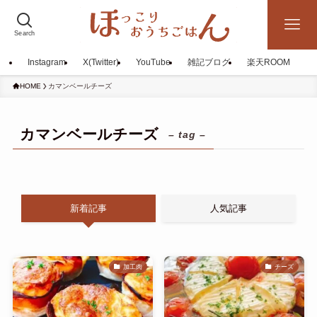
Search
Instagram
X(Twitter)
YouTube
雑記ブログ
楽天ROOM
HOME
カマンベールチーズ
カマンベールチーズ
– tag –
新着記事
人気記事
加工肉
チーズ