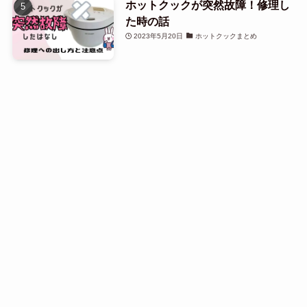
ホットクックが突然故障！修理し
た時の話
2023年5月20日
ホットクックまとめ
タグ一覧
Menu
HOME
Site map
Search
Top
(59)
(46)
(155)
(77)
おにぎり
お弁当
かぼちゃ
ごはん
(63)
(57)
(98)
(71)
さつまいも
なす
なまり節
れんこん
(128)
(47)
(176)
(45)
アボカド
オムレツ
カレー
キャベツ
(116)
(45)
(38)
(66)
クリームチーズ
グラタン
コーン
サラダ
(84)
(50)
(171)
サンドイッチ
ソーセージ
チーズ
(71)
(49)
(157)
(61)
チーズケーキ
ツナ
トマト
ハンバーグ
(80)
(40)
(41)
(68)
ピザ
ミートボール
レバー
低糖質サンドイッチ
(48)
(184)
(67)
(80)
(43)
低糖質ピザ
卵
合挽肉
唐揚げ
塩麹
(53)
(56)
(49)
(54)
(90)
手羽元
挽肉
梅干し
油揚げ
豚こま
(52)
(53)
(58)
(90)
豚ひき肉
豚バラ
豚塊肉
豚薄切り肉
(61)
(48)
(233)
(95)
食パン
高野豆腐
鶏もも肉
鶏胸肉