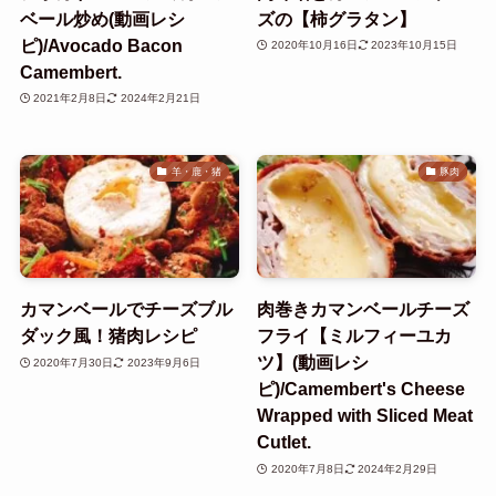
ベール炒め(動画レシ
ズの【柿グラタン】
ピ)/Avocado Bacon
2020年10月16日
2023年10月15日
Camembert.
2021年2月8日
2024年2月21日
羊・鹿・猪
豚肉
カマンベールでチーズブル
肉巻きカマンベールチーズ
ダック風！猪肉レシピ
フライ【ミルフィーユカ
ツ】(動画レシ
2020年7月30日
2023年9月6日
ピ)/Camembert's Cheese
Wrapped with Sliced Meat
Cutlet.
2020年7月8日
2024年2月29日