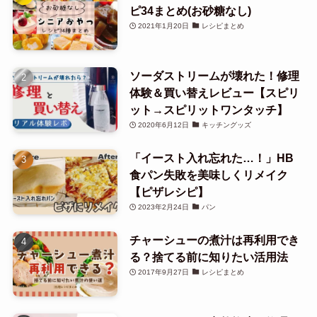
ピ34まとめ(お砂糖なし)
2021年1月20日
レシピまとめ
ソーダストリームが壊れた！修理
体験＆買い替えレビュー【スピリ
ット→スピリットワンタッチ】
2020年6月12日
キッチングッズ
「イースト入れ忘れた…！」HB
食パン失敗を美味しくリメイク
【ピザレシピ】
2023年2月24日
パン
チャーシューの煮汁は再利用でき
る？捨てる前に知りたい活用法
2017年9月27日
レシピまとめ