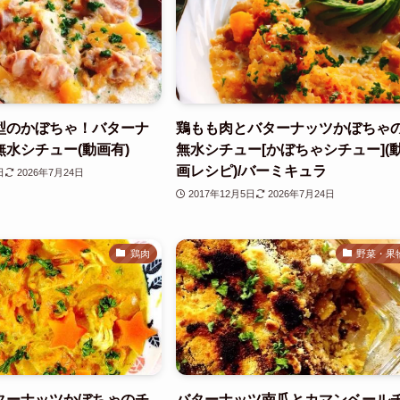
型のかぼちゃ！バターナ
鶏もも肉とバターナッツかぼちゃ
水シチュー(動画有)
無水シチュー[かぼちゃシチュー](
画レシピ)/バーミキュラ
日
2026年7月24日
2017年12月5日
2026年7月24日
鶏肉
野菜・果
ターナッツかぼちゃのチ
バターナッツ南瓜とカマンベール