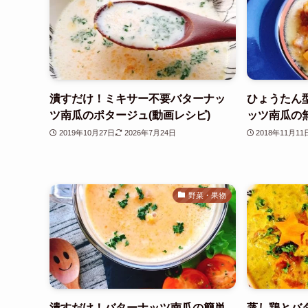
潰すだけ！ミキサー不要バターナッ
ひょうたん
ツ南瓜のポタージュ(動画レシピ)
ッツ南瓜の無
2019年10月27日
2026年7月24日
2018年11月11
野菜・果物
潰すだけ！バターナッツ南瓜の簡単
蒸し鶏とバ