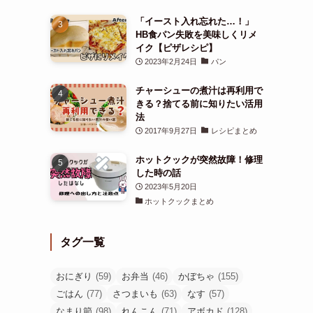
「イースト入れ忘れた…！」
HB食パン失敗を美味しくリメ
イク【ピザレシピ】
2023年2月24日
パン
チャーシューの煮汁は再利用で
きる？捨てる前に知りたい活用
法
2017年9月27日
レシピまとめ
ホットクックが突然故障！修理
した時の話
2023年5月20日
ホットクックまとめ
タグ一覧
おにぎり
(59)
お弁当
(46)
かぼちゃ
(155)
ごはん
(77)
さつまいも
(63)
なす
(57)
なまり節
(98)
れんこん
(71)
アボカド
(128)