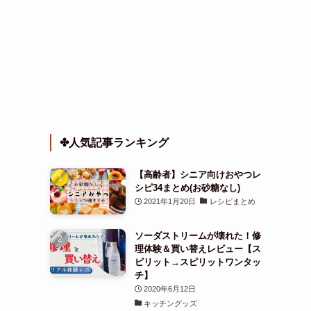
✤人気記事ランキング
【高齢者】シニア向けおやつレ
シピ34まとめ(お砂糖なし)
2021年1月20日
レシピまとめ
ソーダストリームが壊れた！修
理体験＆買い替えレビュー【ス
ピリット→スピリットワンタッ
チ】
2020年6月12日
キッチングッズ