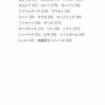
オムレツ
(47)
カレー
(176)
キャベツ
(45)
クリームチーズ
(116)
グラタン
(45)
コーン
(38)
サラダ
(66)
サンドイッチ
(84)
ソーセージ
(50)
チーズ
(171)
チーズケーキ
(71)
ツナ
(49)
トマト
(157)
ハンバーグ
(61)
ピザ
(80)
ミートボール
(40)
レバー
(41)
低糖質サンドイッチ
(68)
低糖質ピザ
(48)
卵
(184)
合挽肉
(67)
唐揚げ
(80)
塩麹
(43)
手羽元
(53)
挽肉
(56)
梅干し
(49)
油揚げ
(54)
豚こま
(90)
豚ひき肉
(52)
豚バラ
(53)
豚塊肉
(58)
豚薄切り肉
(90)
食パン
(61)
高野豆腐
(48)
鶏もも肉
(233)
鶏胸肉
(95)