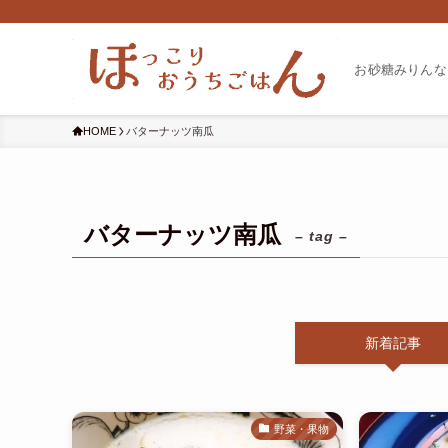
お砂糖みりんな
HOME
バターナッツ南瓜
バターナッツ南瓜
– tag –
新着記事
野菜・果物