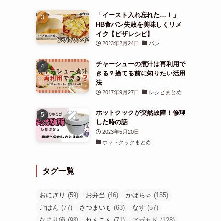
「イースト入れ忘れた…！」
HB食パン失敗を美味しくリメ
イク【ピザレシピ】
2023年2月24日
パン
チャーシューの煮汁は再利用で
きる？捨てる前に知りたい活用
法
2017年9月27日
レシピまとめ
ホットクックが突然故障！修理
した時の話
2023年5月20日
ホットクックまとめ
タグ一覧
おにぎり
(59)
お弁当
(46)
かぼちゃ
(155)
ごはん
(77)
さつまいも
(63)
なす
(57)
なまり節
(98)
れんこん
(71)
アボカド
(128)