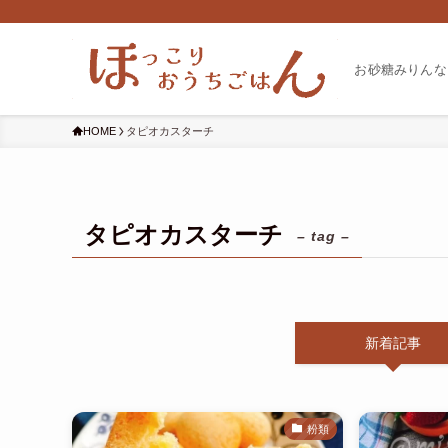
お砂糖みりんな
HOME
タピオカスターチ
タピオカスターチ
– tag –
新着記事
粉類