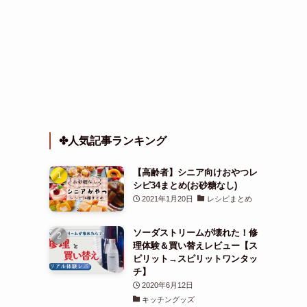
✤人気記事ランキング
【高齢者】シニア向けおやつレ
シピ34まとめ(お砂糖なし)
2021年1月20日
レシピまとめ
ソーダストリームが壊れた！修
理体験＆買い替えレビュー【ス
ピリット→スピリットワンタッ
チ】
2020年6月12日
キッチングッズ