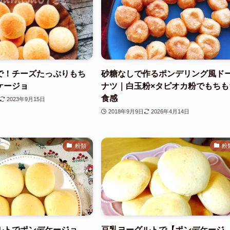
で！チーズたっぷりもち
砂糖なしで作るポンデリング風ド
ケージョ
ナツ｜白玉粉×タピオカ粉でもちも
食感
2023年9月15日
2018年9月9日
2026年4月14日
粉類
粉
ルトでポンデケージョ
豆乳ヨーグルトで【ポンデケージ