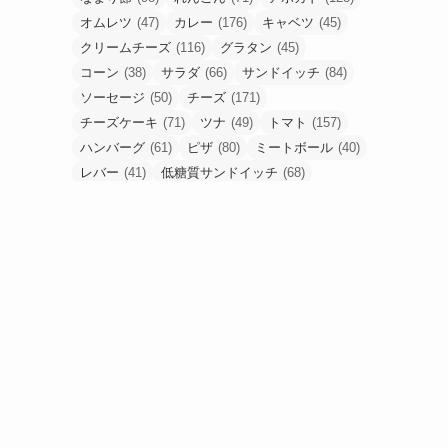
オムレツ
(47)
カレー
(176)
キャベツ
(45)
クリームチーズ
(116)
グラタン
(45)
コーン
(38)
サラダ
(66)
サンドイッチ
(84)
ソーセージ
(50)
チーズ
(171)
チーズケーキ
(71)
ツナ
(49)
トマト
(157)
ハンバーグ
(61)
ピザ
(80)
ミートボール
(40)
レバー
(41)
低糖質サンドイッチ
(68)
低糖質ピザ
(48)
卵
(184)
合挽肉
(67)
唐揚げ
(80)
塩麹
(43)
手羽元
(53)
挽肉
(56)
梅干し
(49)
油揚げ
(54)
豚こま
(90)
豚ひき肉
(52)
豚バラ
(53)
豚塊肉
(58)
豚薄切り肉
(90)
食パン
(61)
高野豆腐
(48)
鶏もも肉
(233)
鶏胸肉
(95)