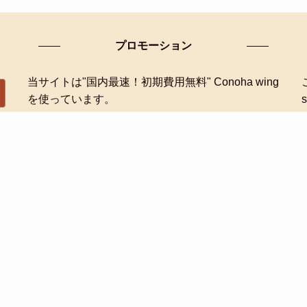
プロモーション
当サイトは"国内最速！初期費用無料" Conoha wing
を使っています。
ConoHa WING キャンペーン実施中！
サイトマップ
プライバシーポリシー
お問い合わせ
©
2014-2026 みすず(ほっこりおうちごはん).