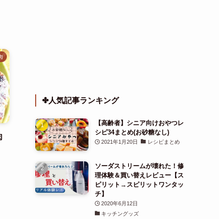
肉
✤人気記事ランキング
【高齢者】シニア向けおやつレ
シピ34まとめ(お砂糖なし)
肉
2021年1月20日
レシピまとめ
ソーダストリームが壊れた！修
理体験＆買い替えレビュー【ス
ピリット→スピリットワンタッ
チ】
2020年6月12日
キッチングッズ