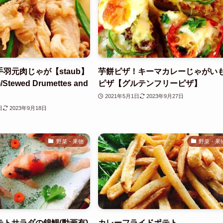
羽元肉じゃが【staub】
芋餅ピザ！キーマカレーじゃがい
tewed Drumettes and
ピザ【グルテンフリーピザ】
2021年5月1日
2023年9月27日
日
2023年9月18日
野菜・果物
野菜・果
トサラダの錦鯉(動画有)
カレーフライドポテト