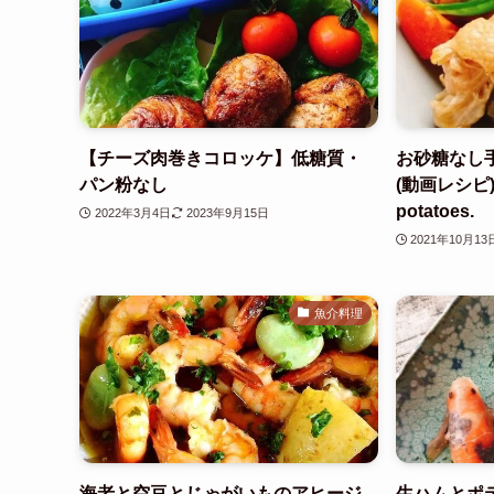
【チーズ肉巻きコロッケ】低糖質・
お砂糖なし手
パン粉なし
(動画レシピ)/S
potatoes.
2022年3月4日
2023年9月15日
2021年10月13
魚介料理
海老と空豆とじゃがいものアヒージ
生ハムとポテ