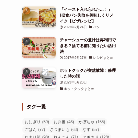
「イースト入れ忘れた…！」
HB食パン失敗を美味しくリメ
イク【ピザレシピ】
2023年2月24日
パン
チャーシューの煮汁は再利用で
きる？捨てる前に知りたい活用
法
2017年9月27日
レシピまとめ
ホットクックが突然故障！修理
した時の話
2023年5月20日
ホットクックまとめ
タグ一覧
おにぎり
(59)
お弁当
(46)
かぼちゃ
(155)
ごはん
(77)
さつまいも
(63)
なす
(57)
なまり節
(98)
れんこん
(71)
アボカド
(128)