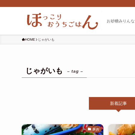
お砂糖みりんな
HOME
じゃがいも
じゃがいも
– tag –
新着記事
豚肉