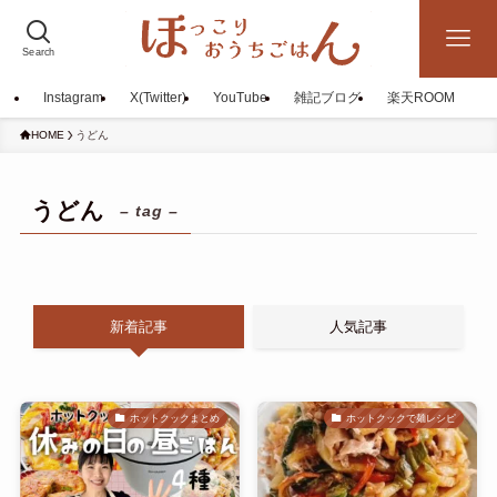
Search
Instagram
X(Twitter)
YouTube
雑記ブログ
楽天ROOM
HOME
うどん
うどん
– tag –
新着記事
人気記事
ホットクックまとめ
ホットクックで麺レシピ