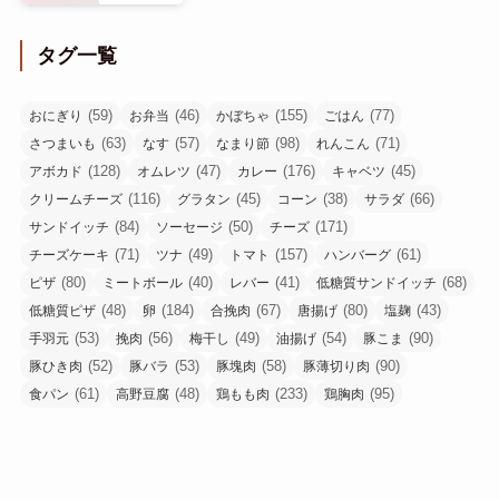
タグ一覧
(59)
(46)
(155)
(77)
おにぎり
お弁当
かぼちゃ
ごはん
(63)
(57)
(98)
(71)
さつまいも
なす
なまり節
れんこん
(128)
(47)
(176)
(45)
アボカド
オムレツ
カレー
キャベツ
(116)
(45)
(38)
(66)
クリームチーズ
グラタン
コーン
サラダ
(84)
(50)
(171)
サンドイッチ
ソーセージ
チーズ
(71)
(49)
(157)
(61)
チーズケーキ
ツナ
トマト
ハンバーグ
(80)
(40)
(41)
(68)
ピザ
ミートボール
レバー
低糖質サンドイッチ
(48)
(184)
(67)
(80)
(43)
低糖質ピザ
卵
合挽肉
唐揚げ
塩麹
(53)
(56)
(49)
(54)
(90)
手羽元
挽肉
梅干し
油揚げ
豚こま
(52)
(53)
(58)
(90)
豚ひき肉
豚バラ
豚塊肉
豚薄切り肉
(61)
(48)
(233)
(95)
食パン
高野豆腐
鶏もも肉
鶏胸肉