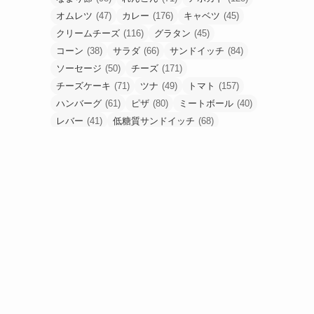
オムレツ
(47)
カレー
(176)
キャベツ
(45)
クリームチーズ
(116)
グラタン
(45)
コーン
(38)
サラダ
(66)
サンドイッチ
(84)
ソーセージ
(50)
チーズ
(171)
チーズケーキ
(71)
ツナ
(49)
トマト
(157)
ハンバーグ
(61)
ピザ
(80)
ミートボール
(40)
レバー
(41)
低糖質サンドイッチ
(68)
低糖質ピザ
(48)
卵
(184)
合挽肉
(67)
唐揚げ
(80)
塩麹
(43)
手羽元
(53)
挽肉
(56)
梅干し
(49)
油揚げ
(54)
豚こま
(90)
豚ひき肉
(52)
豚バラ
(53)
豚塊肉
(58)
豚薄切り肉
(90)
食パン
(61)
高野豆腐
(48)
鶏もも肉
(233)
鶏胸肉
(95)