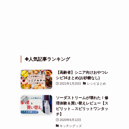
✤人気記事ランキング
【高齢者】シニア向けおやつレ
シピ34まとめ(お砂糖なし)
2021年1月20日
レシピまとめ
ソーダストリームが壊れた！修
理体験＆買い替えレビュー【ス
ピリット→スピリットワンタッ
チ】
2020年6月12日
キッチングッズ