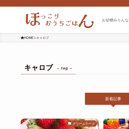
お砂糖みりんな
HOME
キャロブ
キャロブ
– tag –
新着記事
クリームチーズ