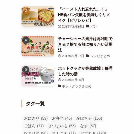
「イースト入れ忘れた…！」
HB食パン失敗を美味しくリメ
イク【ピザレシピ】
2023年2月24日
パン
チャーシューの煮汁は再利用で
きる？捨てる前に知りたい活用
法
2017年9月27日
レシピまとめ
ホットクックが突然故障！修理
した時の話
2023年5月20日
ホットクックまとめ
タグ一覧
おにぎり
(59)
お弁当
(46)
かぼちゃ
(155)
ごはん
(77)
さつまいも
(63)
なす
(57)
なまり節
(98)
れんこん
(71)
アボカド
(128)