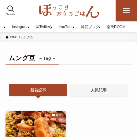
Search
Instagram
X(Twitter)
YouTube
雑記ブログ
楽天ROOM
HOME
ムング豆
ムング豆
– tag –
新着記事
人気記事
豚肉